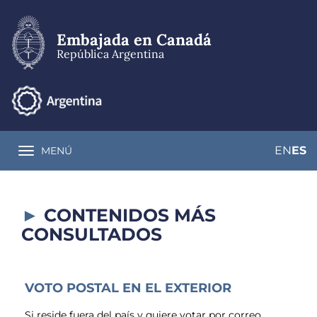
Pasar
al
contenido
Embajada en Canadá
principal
República Argentina
EN
ES
MENÚ
Toggle navigation
CONTENIDOS MÁS
CONSULTADOS
VOTO POSTAL EN EL EXTERIOR
Si reside fuera del país y quiere votar por correo