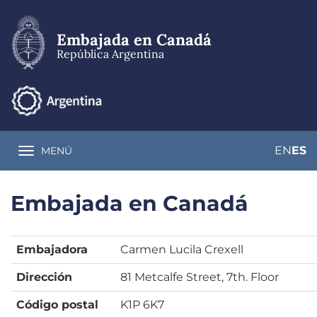
Pasar
al
contenido
Embajada en Canadá
principal
República Argentina
EN
ES
MENÚ
Toggle navigation
Embajada en Canadá
Embajadora
Carmen Lucila Crexell
Dirección
81 Metcalfe Street, 7th. Floor
Código postal
K1P 6K7