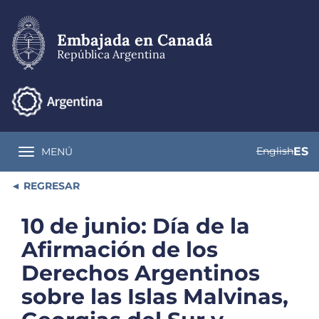
Pasar
al
contenido
Embajada en Canadá
principal
República Argentina
English
ES
MENÚ
Toggle navigation
REGRESAR
10 de junio: Día de la
Afirmación de los
Derechos Argentinos
sobre las Islas Malvinas,